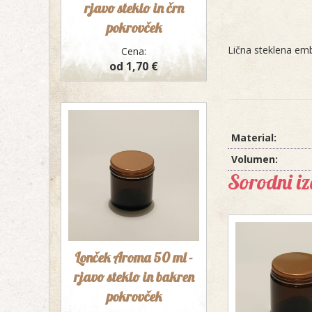
rjavo steklo in črn
pokrovček
Lična steklena emb
Cena:
od 1,70 €
Material:
Volumen:
Sorodni iz
Lonček Aroma 50 ml -
rjavo steklo in bakren
pokrovček