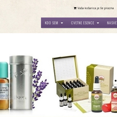
Vaša košarica je še prazna
KDO SEM
CVETNE ESENCE
NASVE