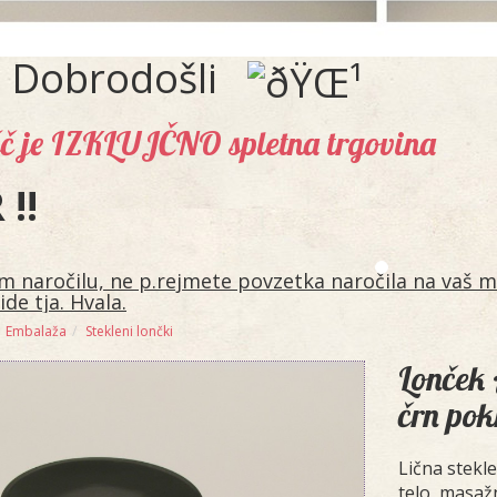
Dobrodošli
šč je IZKLUJČNO spletna trgovina
!!
 naročilu, ne p.rejmete povzetka naročila na vaš ma
ide tja. Hvala.
Embalaža
Stekleni lončki
Lonček 
črn pok
Lična stekl
telo, masažn