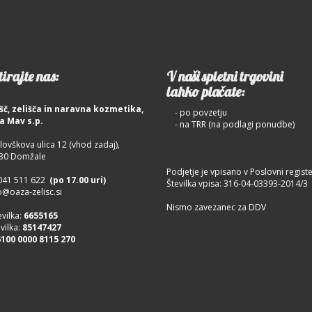
irajte nas:
V naši spletni trgovini
lahko plačate:
šč, zelišča in naravna kozmetika,
- po povzetju
a Mav s.p.
- na TRR (na podlagi ponudbe)
lovškova ulica 12 (vhod zadaj),
Domžale
Podjetje je vpisano v Poslovni registe
041 511 622
(po 17.00 uri)
Številka vpisa: 316-04-03393-2014/3
o@oaza-zelisc.si
Nismo zavezanec za DDV
evilka:
6655165
vilka:
85147427
6100 0000 8115 270