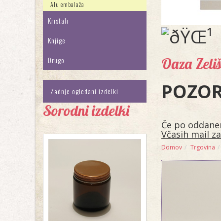
Alu embalaža
Kristali
Knjige
Oaza Zeli
Drugo
POZOR 
Zadnje ogledani izdelki
Sorodni izdelki
Če po oddanem
Včasih mail za
Domov
Trgovina