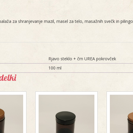
alaža za shranjevanje mazil, masel za telo, masažnih svečk in pilingo
Rjavo steklo + črn UREA pokrovček
100 ml
delki