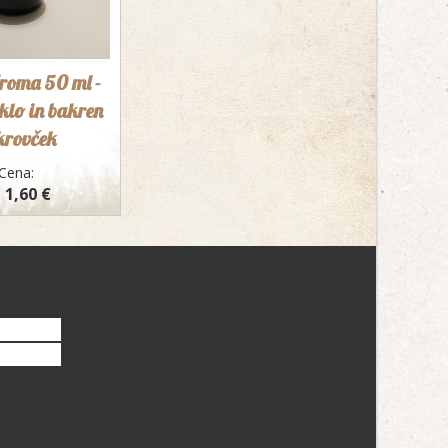
roma 50 ml -
eklo in bakren
krovček
Cena:
 1,60 €