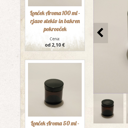
Lonček Aroma 100 ml -
rjavo steklo in bakren
pokrovček
Cena:
od 2,10 €
Lonček Aroma 50 ml -