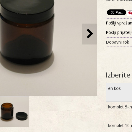
Pošlji vprašan
Pošlji prijatel
Dobavni rok
Izberit
en kos
komplet 5-ih
komplet 10-