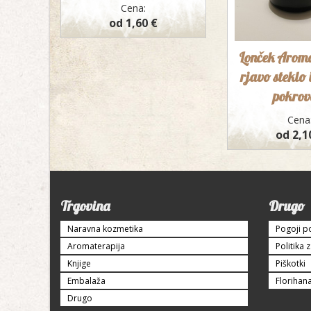
Cena:
od 1,60 €
Lonček Aroma
rjavo steklo 
pokrov
Cena
od 2,1
Trgovina
Drugo
Naravna kozmetika
Pogoji p
Aromaterapija
Politika 
Knjige
Piškotki
Embalaža
Florihan
Drugo