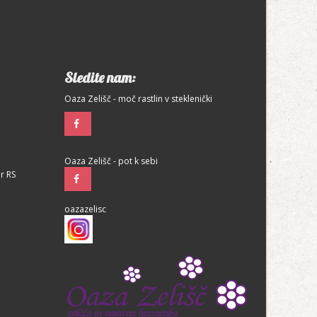
Sledite nam:
Oaza Zelišč - moč rastlin v steklenički
Oaza Zelišč - pot k sebi
r RS
oazazelisc