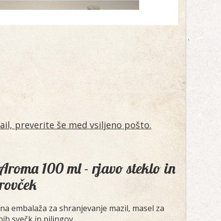
il, preverite še med vsiljeno pošto.
Aroma 100 ml - rjavo steklo in
rovček
ena embalaža za shranjevanje mazil, masel za
ih svečk in pilingov.