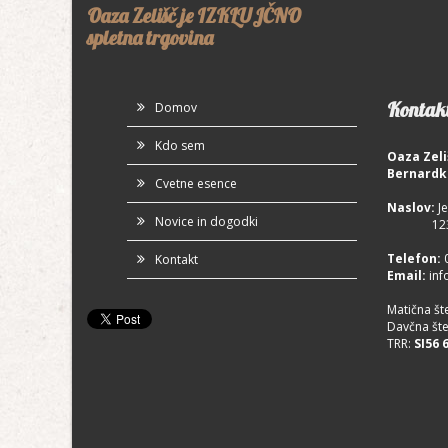
Oaza Zelišč je IZKLUJČNO
spletna trgovina
Kontakt
Domov
Kdo sem
Oaza Zeli
Bernardk
Cvetne esence
Naslov:
Je
Novice in dogodki
1230 
Telefon
:
Kontakt
Email:
inf
Matična št
Davčna šte
TRR:
SI56 