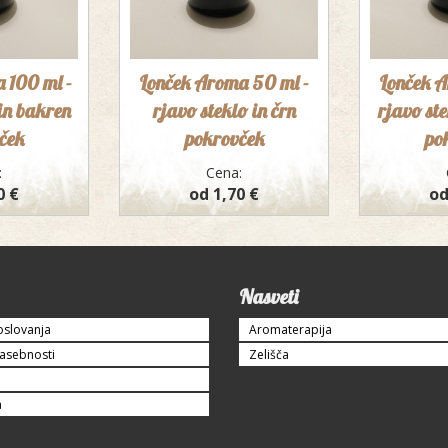
 100 ml -
Lonček Aroma 50 ml -
Lonček A
in bakren
rjavo steklo in črn
rjavo st
ček
pokrovček
po
:
Cena:
0 €
od 1,70 €
od
Nasveti
oslovanja
Aromaterapija
zasebnosti
Zelišča
a