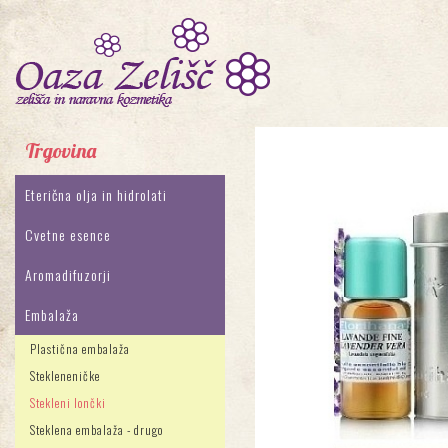
Trgovina
Eterična olja in hidrolati
Cvetne esence
Aromadifuzorji
Embalaža
Plastična embalaža
Stekleneničke
Stekleni lončki
Steklena embalaža - drugo