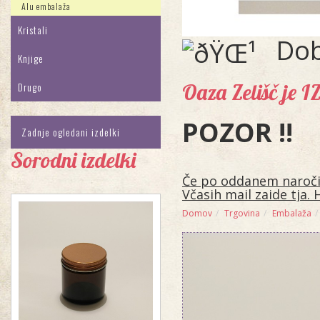
Alu embalaža
Kristali
Dob
Knjige
Oaza Zelišč je 
Drugo
POZOR !!
Zadnje ogledani izdelki
Sorodni izdelki
Če po oddanem naročilu
Včasih mail zaide tja. 
Domov
Trgovina
Embalaža