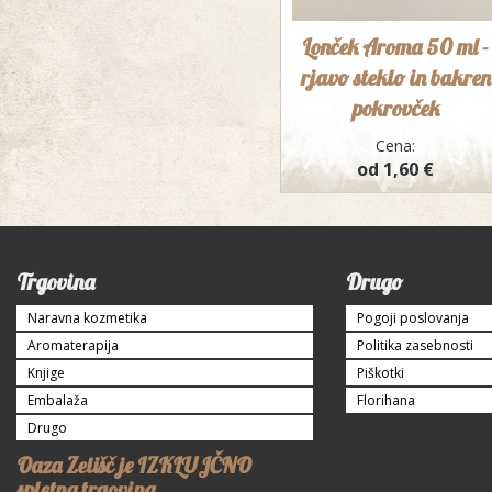
Lonček Aroma 50 ml -
rjavo steklo in bakren
pokrovček
Cena:
od 1,60 €
Trgovina
Drugo
Naravna kozmetika
Pogoji poslovanja
Aromaterapija
Politika zasebnosti
Knjige
Piškotki
Embalaža
Florihana
Drugo
Oaza Zelišč je IZKLUJČNO
spletna trgovina