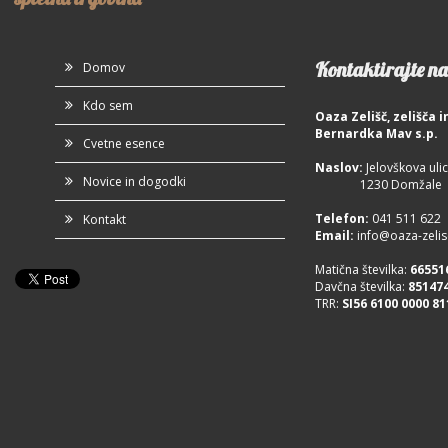
Kontaktirajte na
Domov
Kdo sem
Oaza Zelišč, zelišča
Bernardka Mav s.p.
Cvetne esence
Naslov:
Jelovškova ulic
Novice in dogodki
1230 Domžale
Telefon
:
041 511 622
Kontakt
Email:
info@oaza-zelisc
Matična številka:
66551
Davčna številka:
85147
TRR:
SI56 6100 0000 81