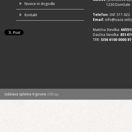
Novice in dogodki
1230 Domžale
Telefon
:
041 511 622
Kontakt
Email:
info@oaza-zelisc
Matična številka:
66551
Davčna številka:
85147
TRR:
SI56 6100 0000 81
Izdelava spletne trgovine