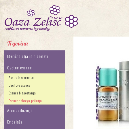
Trgovina
Eterična olja in hidrolati
Cvetne esence
Avstralske esence
Bachove esence
Esence blagostanja
Esence dobrega počutja
Aromadifuzorji
Embalaža