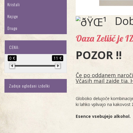
Kristali
Knjige
Dob
Drugo
Oaza Zelišč je 
CENA:
POZOR !!
0 €
11 €
Če po oddanem naročilu
Včasih mail zaide tja. 
Zadnje ogledani izdelki
Globoko delujoče kombinacije
ki lahko vplivajo na kakovost ž
Esence vsebujejo alkohol.