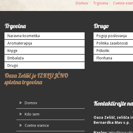
Domov
Trgovina
Cvetne ese
Trgovina
Drugo
Naravna kozmetika
Pogoji poslovanja
Aromaterapija
Politika zasebnosti
Knjige
Piškotki
Embalaža
Florihana
Drugo
Oaza Zelišč je IZKLUJČNO
spletna trgovina
Kontaktirajte na
Domov
Kdo sem
Oaza Zelišč, zelišča
Bernardka Mav s.p.
Cvetne esence
Naslov:
Jelovškova ulic