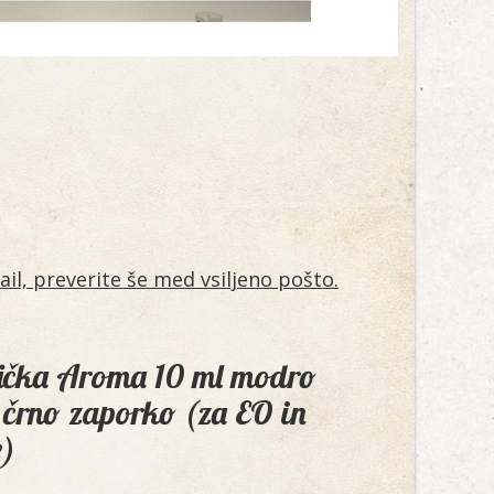
il, preverite še med vsiljeno pošto.
nička Aroma 10 ml modro
s črno zaporko (za EO in
e)