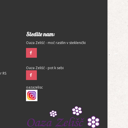
Sledite nam:
Oaza Zelišč - moč rastlin v steklenički
Oaza Zelišč - pot k sebi
r RS
oazazelisc