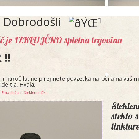
Dobrodošli
šč je IZKLUJČNO spletna trgovina
!!
 naročilu, ne p.rejmete povzetka naročila na vaš ma
ide tja. Hvala.
Embalaža
Stekleneničke
Stekle
steklo 
tinktur