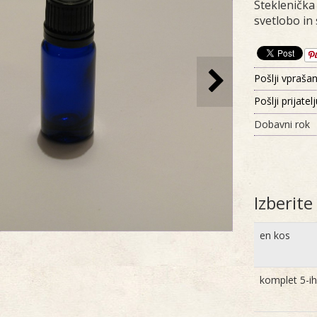
Steklenička
svetlobo in 
Pošlji vprašan
Pošlji prijatel
Dobavni rok
Izberit
en kos
komplet 5-ih