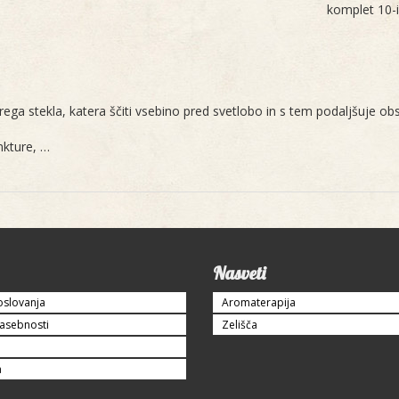
komplet 10-
rega stekla, katera ščiti vsebino pred svetlobo in s tem podaljšuje obs
inkture, …
Nasveti
oslovanja
Aromaterapija
zasebnosti
Zelišča
a