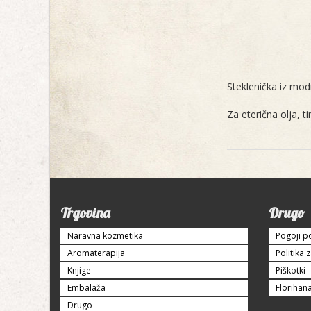
Steklenička iz mod
Za eterična olja, t
Trgovina
Drugo
Naravna kozmetika
Pogoji p
Aromaterapija
Politika 
Knjige
Piškotki
Embalaža
Florihan
Drugo