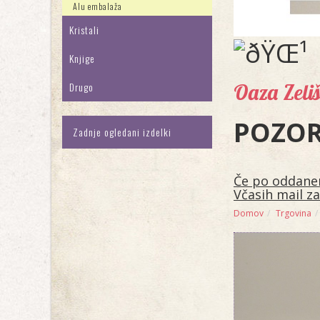
Alu embalaža
Kristali
Knjige
Oaza Zeli
Drugo
POZOR 
Zadnje ogledani izdelki
Če po oddanem
Včasih mail za
Domov
Trgovina