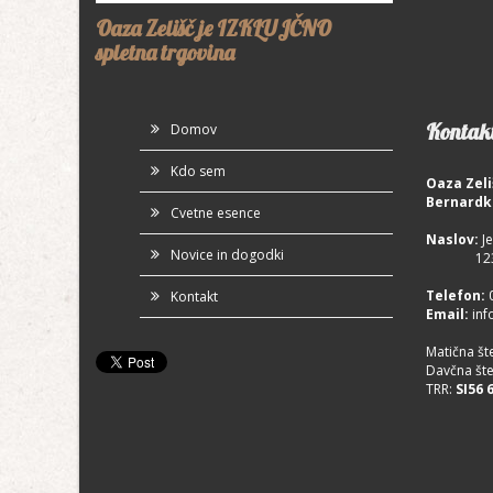
Oaza Zelišč je IZKLUJČNO
spletna trgovina
Kontakt
Domov
Kdo sem
Oaza Zeli
Bernardk
Cvetne esence
Naslov:
Je
Novice in dogodki
1230 
Telefon
:
Kontakt
Email:
inf
Matična št
Davčna šte
TRR:
SI56 