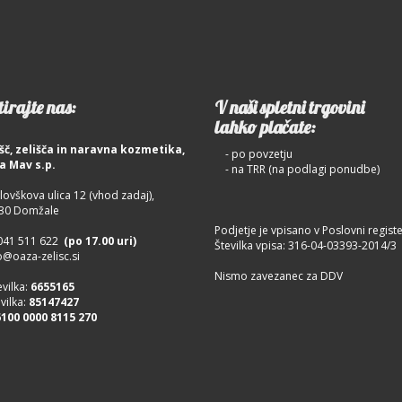
irajte nas:
V naši spletni trgovini
lahko plačate:
šč, zelišča in naravna kozmetika,
- po povzetju
a Mav s.p.
- na TRR (na podlagi ponudbe)
lovškova ulica 12 (vhod zadaj),
Domžale
Podjetje je vpisano v Poslovni registe
041 511 622
(po 17.00 uri)
Številka vpisa: 316-04-03393-2014/3
o@oaza-zelisc.si
Nismo zavezanec za DDV
evilka:
6655165
vilka:
85147427
6100 0000 8115 270