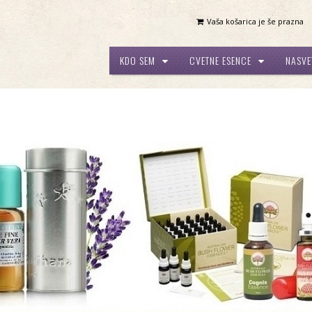
Vaša košarica je še prazna
KDO SEM
CVETNE ESENCE
NASVE