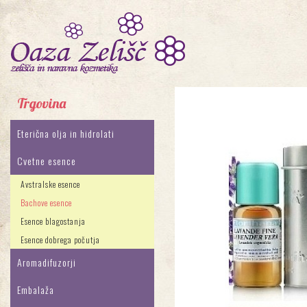
Trgovina
Eterična olja in hidrolati
Cvetne esence
Avstralske esence
Bachove esence
Esence blagostanja
Esence dobrega počutja
Aromadifuzorji
Embalaža