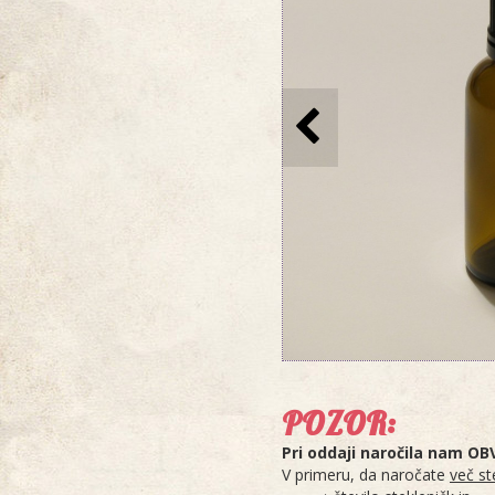
POZOR:
Pri oddaji naročila nam O
V primeru, da naročate
več st