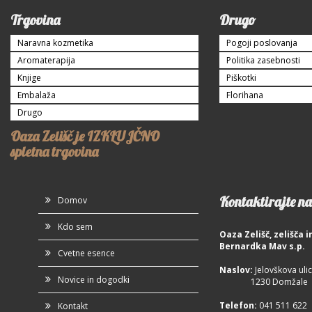
Trgovina
Drugo
Naravna kozmetika
Pogoji poslovanja
Aromaterapija
Politika zasebnosti
Knjige
Piškotki
Embalaža
Florihana
Drugo
Oaza Zelišč je IZKLUJČNO
spletna trgovina
Kontaktirajte na
Domov
Kdo sem
Oaza Zelišč, zelišča
Bernardka Mav s.p.
Cvetne esence
Naslov:
Jelovškova ulic
Novice in dogodki
1230 Domžale
Telefon
:
041 511 622
Kontakt