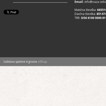
Email:
info@oaza-zelisc
Matična številka:
66551
Davčna številka:
85147
TRR:
SI56 6100 0000 81
Izdelava spletne trgovine