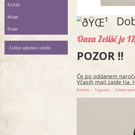
Kristali
Knjige
Dob
Drugo
Oaza Zelišč je 
Zadnje ogledani izdelki
POZOR !!
Če po oddanem naročilu
Včasih mail zaide tja. 
Domov
Trgovina
Cvetne ese