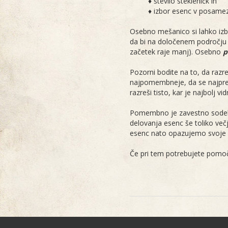
♦ število stekleničk in
♦ izbor esenc v posamezni 
Osebno mešanico si lahko izb
da bi na določenem področju z 
začetek raje manj). Osebno
p
Pozorni bodite na to, da razreš
najpomembneje, da se najprej 
razreši tisto, kar je najbolj vi
Pomembno je zavestno sodelova
delovanja esenc še toliko več
esenc nato opazujemo svoje ob
Če pri tem potrebujete pomoč