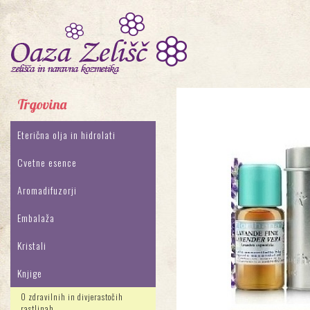
Trgovina
Eterična olja in hidrolati
Cvetne esence
Aromadifuzorji
Embalaža
Kristali
Knjige
O zdravilnih in divjerastočih
rastlinah