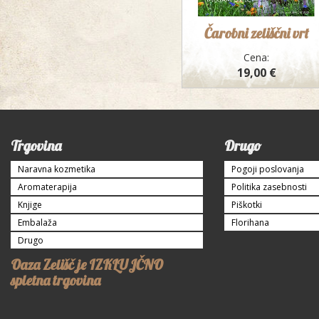
Čarobni zeliščni vrt
Cena:
19,00 €
Trgovina
Drugo
Naravna kozmetika
Pogoji poslovanja
Aromaterapija
Politika zasebnosti
Knjige
Piškotki
Embalaža
Florihana
Drugo
Oaza Zelišč je IZKLUJČNO
spletna trgovina