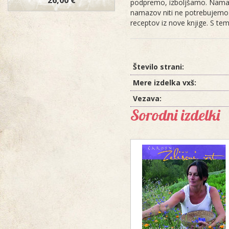
26,00 €
podpremo, izboljšamo. Namazi 
namazov niti ne potrebujemo v
receptov iz nove knjige. S t
Število strani:
Mere izdelka vxš:
Vezava:
Sorodni izdelki