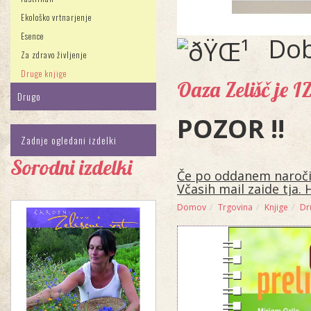
Ekološko vrtnarjenje
Esence
Dob
Za zdravo življenje
Druge knjige
Oaza Zelišč je 
Drugo
POZOR !!
Zadnje ogledani izdelki
Sorodni izdelki
Če po oddanem naročilu
Včasih mail zaide tja. 
Domov
Trgovina
Knjige
Dr