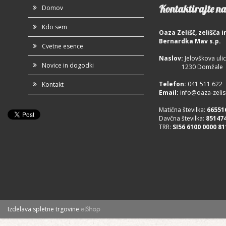
Kontaktirajte na
Domov
Kdo sem
Oaza Zelišč, zelišča
Bernardka Mav s.p.
Cvetne esence
Naslov:
Jelovškova ulic
Novice in dogodki
1230 Domžale
Telefon
:
041 511 622
Kontakt
Email:
info@oaza-zelisc
Matična številka:
66551
Davčna številka:
85147
TRR:
SI56 6100 0000 81
Izdelava spletne trgovine