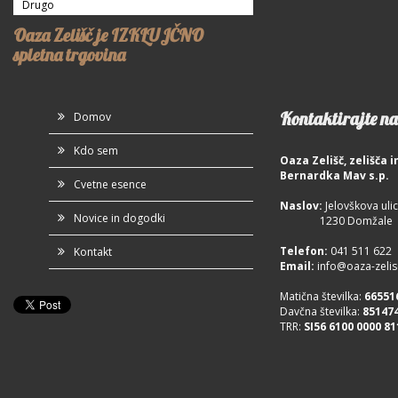
Drugo
Oaza Zelišč je IZKLUJČNO
spletna trgovina
Kontaktirajte na
Domov
Kdo sem
Oaza Zelišč, zelišča
Bernardka Mav s.p.
Cvetne esence
Naslov:
Jelovškova ulic
Novice in dogodki
1230 Domžale
Telefon
:
041 511 622
Kontakt
Email:
info@oaza-zelisc
Matična številka:
66551
Davčna številka:
85147
TRR:
SI56 6100 0000 81