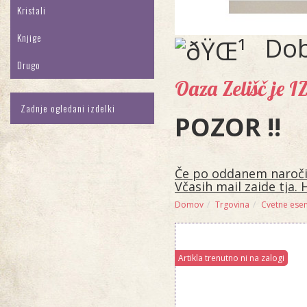
Kristali
Knjige
Dob
Drugo
Oaza Zelišč je 
Zadnje ogledani izdelki
POZOR !!
Če po oddanem naročilu
Včasih mail zaide tja. 
Domov
Trgovina
Cvetne ese
Artikla trenutno ni na zalogi