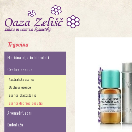
Trgovina
Eterična olja in hidrolati
Cvetne esence
Avstralske esence
Bachove esence
Esence blagostanja
Esence dobrega počutja
Aromadifuzorji
Embalaža