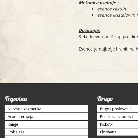
Mešanica vsebuje :
esence rastlin:
b
esence kristalov in
Doziranje:
3-4x dnevno po 4 kapljice dire
Esence je najbolje hraniti na
Trgovina
Drugo
Naravna kozmetika
Pogoji poslovanja
Aromaterapija
Politika zasebnosti
Knjige
Piškotki
Embalaža
Florihana