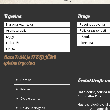
Trgovina
Drugo
Naravna kozmetika
Pogoji poslovanja
Aromaterapija
Politika zasebnosti
Knjige
Piškotki
Embalaža
Florihana
Drugo
Oaza Zelišč je IZKLUJČNO
spletna trgovina
Kontaktirajte na
Domov
Kdo sem
Oaza Zelišč, zelišča
Bernardka Mav s.p.
Cvetne esence
Naslov:
Jelovškova ulic
Novice in dogodki
1230 Domžale