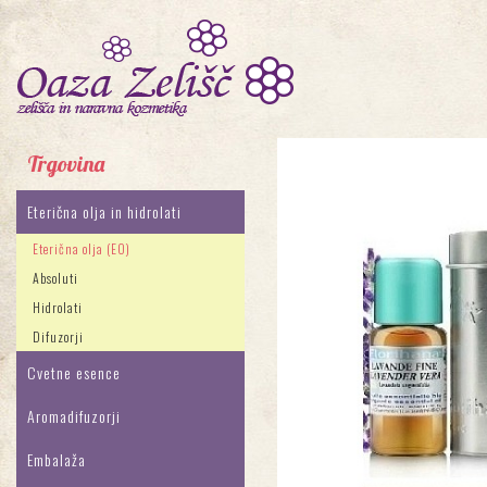
Trgovina
Eterična olja in hidrolati
Eterična olja (EO)
Absoluti
Hidrolati
Difuzorji
Cvetne esence
Aromadifuzorji
Embalaža