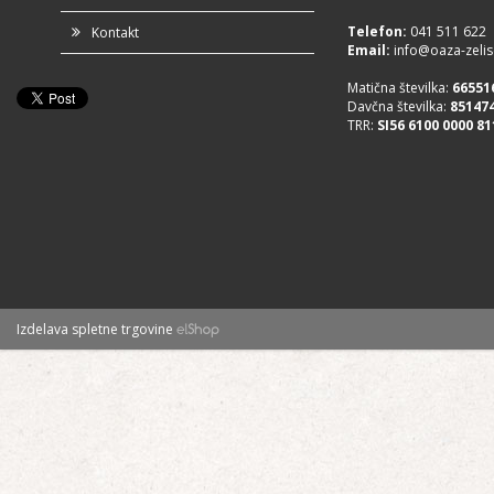
Telefon
:
041 511 622
Kontakt
Email:
info@oaza-zelisc
Matična številka:
66551
Davčna številka:
85147
TRR:
SI56 6100 0000 81
Izdelava spletne trgovine