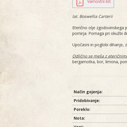
Varnostni list
lat. Boswellia Carterii
Eterično olje zgodovinskega p
pomirja. Pomaga pri okužbi di
Upočasni in poglobi dihanje, 
Odlično se meša z eteričnimi 
bergamotka, bor, limona, pom
Način gojenja:
Pridobivanje:
Poreklo:
Nota:
Vonj: