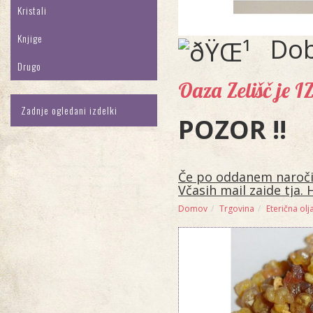
Kristali
Knjige
Dob
Drugo
Oaza Zelišč je 
Zadnje ogledani izdelki
POZOR !!
Če po oddanem naročilu
Včasih mail zaide tja. 
Domov
Trgovina
Eterična olja