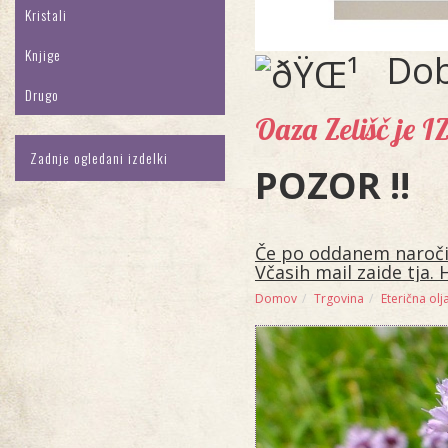
Kristali
Knjige
Dob
Drugo
Oaza Zelišč je 
Zadnje ogledani izdelki
POZOR !!
Če po oddanem naročilu
Včasih mail zaide tja. 
Domov
Trgovina
Eterična olja