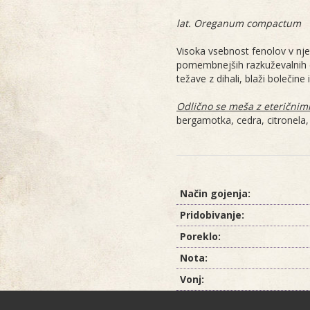
lat. Oreganum compactum
Visoka vsebnost fenolov v nje
pomembnejših razkuževalnih e
težave z dihali, blaži bolečine
Odlično se meša z eteričnimi 
bergamotka, cedra, citronela,
Način gojenja:
Pridobivanje:
Poreklo:
Nota:
Vonj: