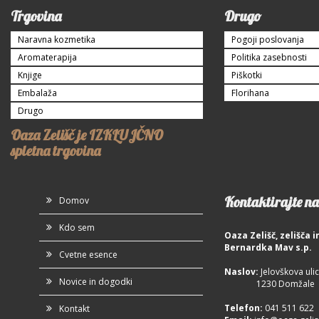
Trgovina
Drugo
Naravna kozmetika
Pogoji poslovanja
Aromaterapija
Politika zasebnosti
Knjige
Piškotki
Embalaža
Florihana
Drugo
Oaza Zelišč je IZKLUJČNO
spletna trgovina
Kontaktirajte na
Domov
Kdo sem
Oaza Zelišč, zelišča
Bernardka Mav s.p.
Cvetne esence
Naslov:
Jelovškova ulic
Novice in dogodki
1230 Domžale
Telefon
:
041 511 622
Kontakt