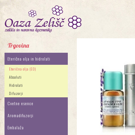
Trgovina
Eterična olja in hidrolati
Eterična olja (EO)
Absoluti
Hidrolati
Difuzorji
Cvetne esence
Aromadifuzorji
Embalaža