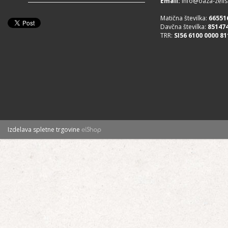
Email:
info@oaza-zelisc
Matična številka:
66551
Davčna številka:
85147
TRR:
SI56 6100 0000 81
Izdelava spletne trgovine