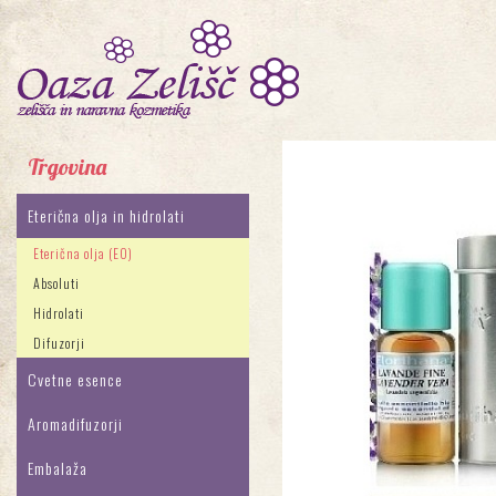
Trgovina
Eterična olja in hidrolati
Eterična olja (EO)
Absoluti
Hidrolati
Difuzorji
Cvetne esence
Aromadifuzorji
Embalaža