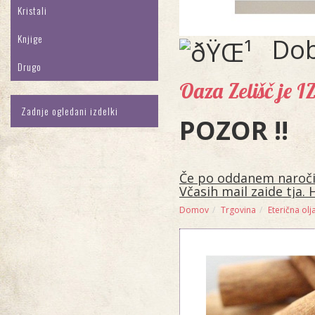
Kristali
Knjige
Dob
Drugo
Oaza Zelišč je 
Zadnje ogledani izdelki
POZOR !!
Če po oddanem naročilu
Včasih mail zaide tja. 
Domov
Trgovina
Eterična olja