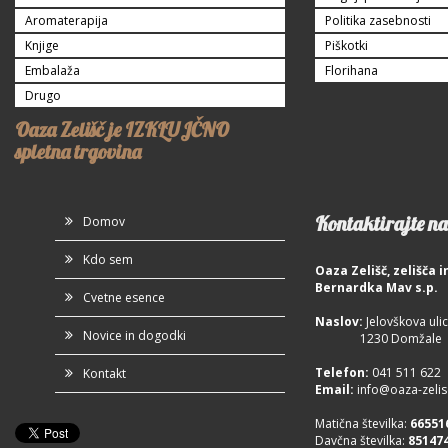
Aromaterapija
Politika zasebnosti
Knjige
Piškotki
Embalaža
Florihana
Drugo
Oaza Zelišč je IZKLUJČNO
spletna trgovina
Kontaktirajte na
Domov
Kdo sem
Oaza Zelišč, zelišča
Bernardka Mav s.p.
Cvetne esence
Naslov:
Jelovškova ulic
Novice in dogodki
1230 Domžale
Telefon
:
041 511 622
Kontakt
Email:
info@oaza-zelisc
Matična številka:
66551
Davčna številka:
85147