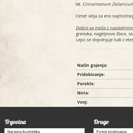
lat.
Cinnamomum Zeilanicu
Cimet velja za eno najmočnejših
Dobro se meša z naslednjimi 
grenivka, nageljnove žbice, si
Lepo se dopolnjuje tudi z ete
Način gojenja:
Pridobivanje:
Poreklo:
Nota:
Vonj:
Trgovina
Drugo
Naravna kozmetika
Pogoji poslovanja