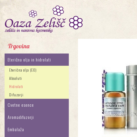
Trgovina
Eterična olja in hidrolati
Eterična olja (EO)
Absoluti
Hidrolati
Difuzorji
Cvetne esence
Aromadifuzorji
Embalaža