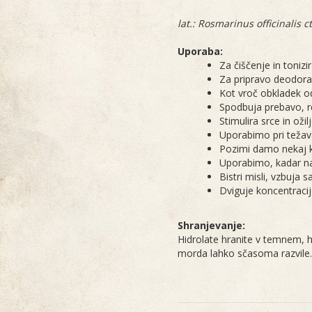
lat.: Rosmarinus officinalis 
Uporaba:
Za čiščenje in toniz
Za pripravo deodoran
Kot vroč obkladek od
Spodbuja prebavo, r
Stimulira srce in ožilj
Uporabimo pri težavah
Pozimi damo nekaj ka
Uporabimo, kadar na
Bistri misli, vzbuja
Dviguje koncentracij
Shranjevanje:
Hidrolate hranite v temnem, hl
morda lahko sčasoma razvile. 