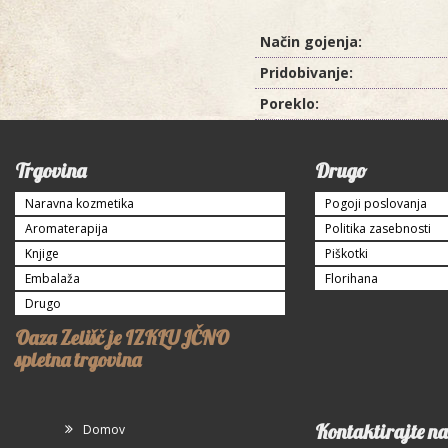
Način gojenja:
Pridobivanje:
Poreklo:
Trgovina
Drugo
Naravna kozmetika
Pogoji poslovanja
Aromaterapija
Politika zasebnosti
Knjige
Piškotki
Embalaža
Florihana
Drugo
Oaza Zelišč je IZKLUJČNO
spletna trgovina
Kontaktirajte na
Domov