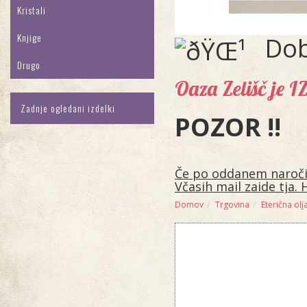
Kristali
Knjige
Dob
Drugo
Oaza Zelišč je 
Zadnje ogledani izdelki
POZOR !!
Če po oddanem naročilu
Včasih mail zaide tja. 
Domov
Trgovina
Eterična olja