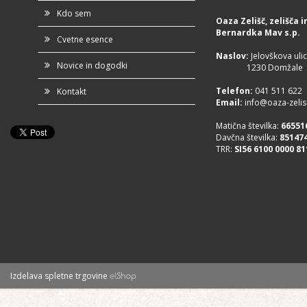
Kdo sem
Oaza Zelišč, zelišča
Bernardka Mav s.p.
Cvetne esence
Naslov:
Jelovškova ulic
Novice in dogodki
1230 Domžale
Telefon
:
041 511 622
Kontakt
Email:
info@oaza-zelisc
Matična številka:
66551
Davčna številka:
85147
TRR:
SI56 6100 0000 81
Izdelava spletne trgovine