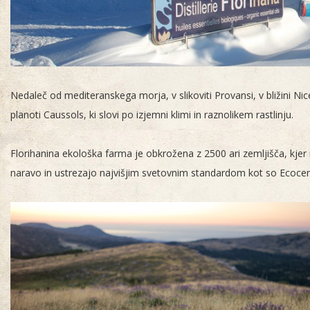
Nedaleč od mediteranskega morja, v slikoviti Provansi, v bližini Ni
planoti Caussols, ki slovi po izjemni klimi in raznolikem rastlinju.
Florihanina ekološka farma je obkrožena z 2500 ari zemljišča, kjer r
naravo in ustrezajo najvišjim svetovnim standardom kot so Ecocert