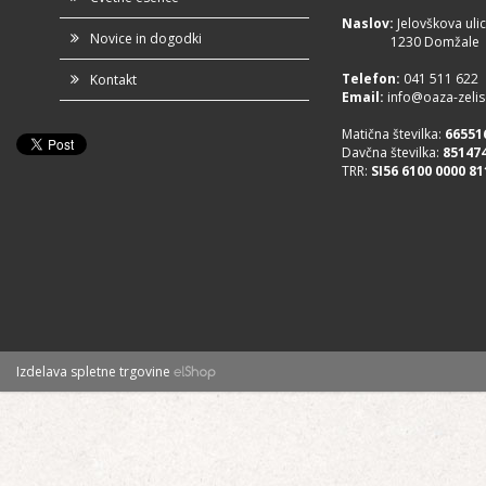
Naslov:
Jelovškova ulic
Novice in dogodki
1230 Domžale
Telefon
:
041 511 622
Kontakt
Email:
info@oaza-zelisc
Matična številka:
66551
Davčna številka:
85147
TRR:
SI56 6100 0000 81
Izdelava spletne trgovine