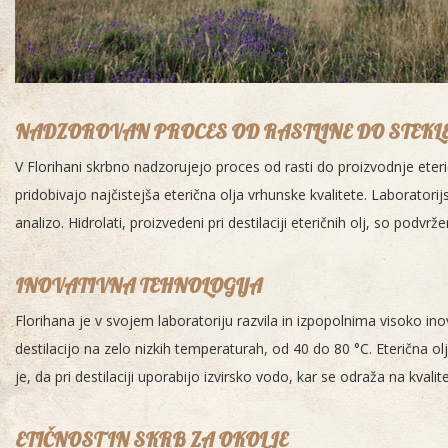
NADZOROVAN PROCES OD RASTLINE DO STEKL
V Florihani skrbno nadzorujejo proces od rasti do proizvodnje eteri
pridobivajo najčistejša eterična olja vrhunske kvalitete. Laborato
analizo. Hidrolati, proizvedeni pri destilaciji eteričnih olj, so pod
INOVATIVNA TEHNOLOGIJA
Florihana je v svojem laboratoriju razvila in izpopolnima visoko i
destilacijo na zelo nizkih temperaturah, od 40 do 80 °C. Eterična ol
je, da pri destilaciji uporabijo izvirsko vodo, kar se odraža na kvalitet
ETIČNOST IN SKRB ZA OKOLJE