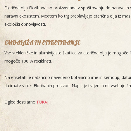
Eterična olja Florihana so proizvedana v spoštovanju do narave in v 
naravni ekosistem. Medtem ko trg preplavljajo eterična olja iz masov
ekološki obnovljivosti.
EMBALAŽA IN ETIKETIRANJE
Vse stekleničke in aluminijaste škatlice za eterična olja je mogoče 
mogoče 100 % reciklirati.
Na etiketah je natančno navedeno botanično ime in kemotip, datum de
da imate v roki Florihanin proizvod. Napis je trajen in ne vsebuje črn
Ogled destilarne
TUKAJ