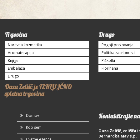
Trgovina
Drugo
Naravna kozmetika
Pogoji poslovanja
Aromaterapija
Politika zasebnosti
Knjige
Piškotki
Embalaža
Florihana
Drugo
Oaza Zelišč je IZKLUJČNO
spletna trgovina
Kontaktirajte na
Domov
Kdo sem
Oaza Zelišč, zelišča
Bernardka Mav s.p.
Cvetne esence