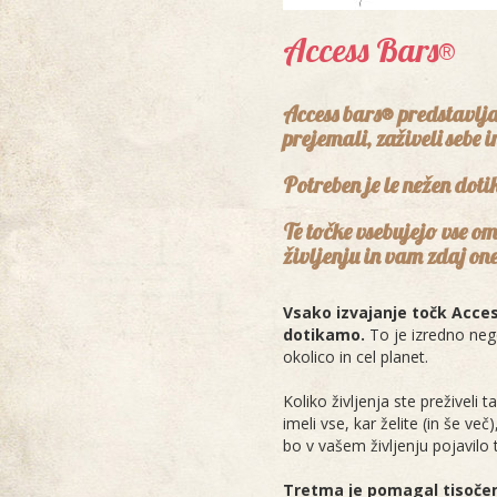
Access Bars®
Access bars® predstavlja
prejemali, zaživeli sebe 
Potreben je le nežen doti
Te točke vsebujejo vse ome
življenju in vam zdaj on
Vsako izvajanje točk Acce
dotikamo.
To je izredno nego
okolico in cel planet.
Koliko življenja ste preživeli t
imeli vse, kar želite (in še ve
bo v vašem življenju pojavilo t
Tretma je pomagal tisočem 