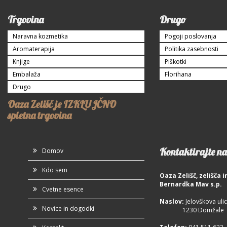
Trgovina
Drugo
Naravna kozmetika
Pogoji poslovanja
Aromaterapija
Politika zasebnosti
Knjige
Piškotki
Embalaža
Florihana
Drugo
Oaza Zelišč je IZKLUJČNO
spletna trgovina
Kontaktirajte na
Domov
Kdo sem
Oaza Zelišč, zelišča
Bernardka Mav s.p.
Cvetne esence
Naslov:
Jelovškova ulic
Novice in dogodki
1230 Domžale