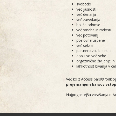
svobodo
več jasnosti
več denarja
več zavedanja
boljše odnose
več smeha in radosti
več potovanj
poslovne uspehe
več seksa
partnerstvo, ki deluje
dobili so več sebe
orgazmično življenje in
lahkotnost bivanja v cel
Več ko z Access bars® ‘odklop
prejemanjem barsov vstopi
Najpogostejša vprašanja o Ac