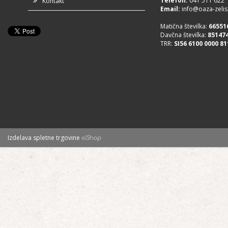
Telefon
:
041 511 622
Kontakt
Email:
info@oaza-zelisc
Matična številka:
66551
Davčna številka:
85147
TRR:
SI56 6100 0000 81
Izdelava spletne trgovine