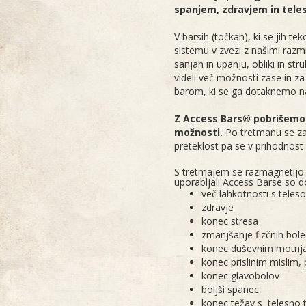
spanjem, zdravjem in teles
V barsih (točkah), ki se jih 
sistemu v zvezi z našimi razmiš
sanjah in upanju, obliki in str
videli več možnosti zase in z
barom, ki se ga dotaknemo na
Z Access Bars® pobrišemo v
možnosti.
Po tretmanu se zač
preteklost pa se v prihodnost
S tretmajem se razmagnetijo p
uporabljali Access Barse so do
več lahkotnosti s teles
zdravje
konec stresa
zmanjšanje fizčnih bole
konec duševnim motn
konec prislinim mislim
konec glavobolov
boljši spanec
konec težav s telesno 